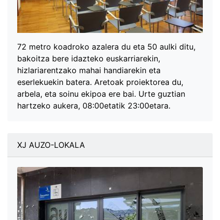
72 metro koadroko azalera du eta 50 aulki ditu,
bakoitza bere idazteko euskarriarekin,
hizlariarentzako mahai handiarekin eta
eserlekuekin batera. Aretoak proiektorea du,
arbela, eta soinu ekipoa ere bai. Urte guztian
hartzeko aukera, 08:00etatik 23:00etara.
XJ AUZO-LOKALA