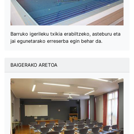
Barruko igerileku txikia erabiltzeko, asteburu eta
jai egunetarako erreserba egin behar da.
BAIGERAKO ARETOA