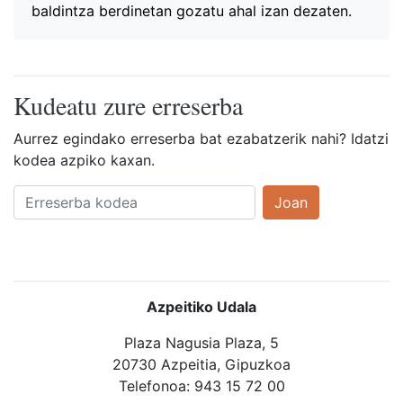
baldintza berdinetan gozatu ahal izan dezaten.
Kudeatu zure erreserba
Aurrez egindako erreserba bat ezabatzerik nahi? Idatzi
kodea azpiko kaxan.
Joan
Azpeitiko Udala
Plaza Nagusia Plaza, 5
20730 Azpeitia, Gipuzkoa
Telefonoa: 943 15 72 00