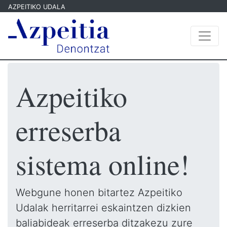
AZPEITIKO UDALA
Azpeitiko
erreserba
sistema online!
Webgune honen bitartez Azpeitiko
Udalak herritarrei eskaintzen dizkien
baliabideak erreserba ditzakezu zure