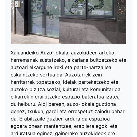
Xajuandeiko Auzo-lokala: auzokideen arteko
harremanak sustatzeko, elkarlana bultzatzeko eta
auzoari elkargune ireki eta parte-hartzailea
eskaintzeko sortua da. Auzotarrek zein
herritarrek topatzeko, ideiak partekatzeko eta
auzoko bizitza sozial, kultural eta komunitarioa
elkarrekin eraikitzeko espazio bateratua izatea
du helburu. Aldi berean, auzo-lokala guztiona
denez, txukun, garbi eta errespetuz zaindu behar
da. Erabiltzaile guztien ardura da espazioa
egoera onean mantentzea, erabilera egoki eta
arduratsua eginez, gainerako auzokideek ere