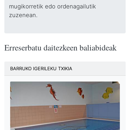
mugikorretik edo ordenagailutik
zuzenean.
Erreserbatu daitezkeen baliabideak
BARRUKO IGERILEKU TXIKIA