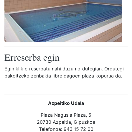
Erreserba egin
Egin klik erreserbatu nahi duzun ordutegian. Ordutegi
bakoitzeko zenbakia libre dagoen plaza kopurua da.
Azpeitiko Udala
Plaza Nagusia Plaza, 5
20730 Azpeitia, Gipuzkoa
Telefonoa: 943 15 72 00