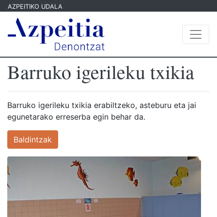
AZPEITIKO UDALA
Barruko igerileku txikia
Barruko igerileku txikia erabiltzeko, asteburu eta jai
egunetarako erreserba egin behar da.
Baldintzak