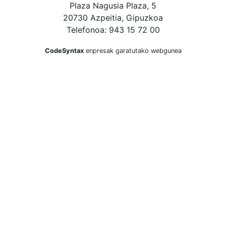
Plaza Nagusia Plaza, 5
20730 Azpeitia, Gipuzkoa
Telefonoa: 943 15 72 00
CodeSyntax
enpresak garatutako webgunea