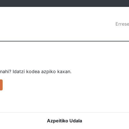
Errese
nahi? Idatzi kodea azpiko kaxan.
Azpeitiko Udala