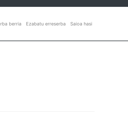
rba berria
Ezabatu erreserba
Saioa hasi