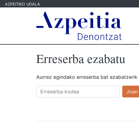
AZPEITIKO UDALA
Erreserba ezabatu
Aurrez egindako erreserba bat ezabatzerik 
Joan